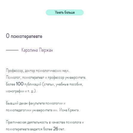
Узнать больше
О психотерапевте
Каролина Пержан
Профессор, доктор психологических наук.
Психолог, психотерапевт и профессор университета.
Более
100
публикаций (статьи, учебные пособия,
монографии и т. д.).
Бывший декан факультета психологии и
психопедагогики университета им. Иона Крянгэ.
Практическая деятельность в качестве психолога и
психотерапевта ведется более
26
лет.