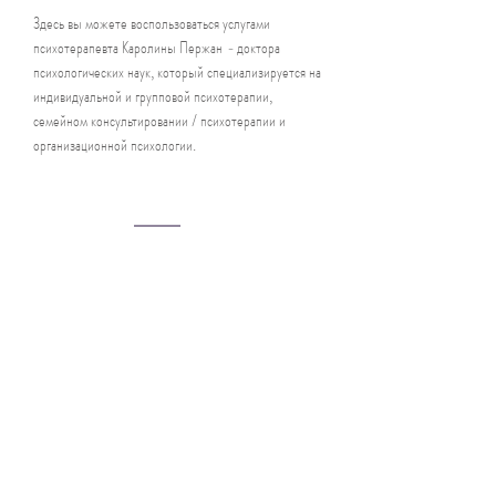
Здесь вы можете воспользоваться услугами
психотерапевта Каролины Пержан
-
доктора
психологических
наук,
который специализируется на
индивидуальной и групповой психотерапии,
семейном консультировании / психотерапии и
организационной психологии.
Психотерапевтические Услуги
Семейное консультирование
Индивидуальное и групповое консультирование
Организационная Психология