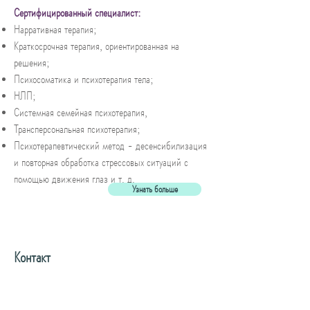
Сертифицированный специалист:
Нарративная терапия;
Краткосрочная терапия, ориентированная на
решения;
Психосоматика и психотерапия тела;
НЛП;
Системная семейная психотерапия,
Трансперсональная психотерапия;
Психотерапевтический метод - десенсибилизация
и повторная обработка стрессовых ситуаций с
помощью движения глаз и т. д.
Узнать больше
Контакт
Тел:
+373 604 96 874
carolina_perjan@yahoo.com