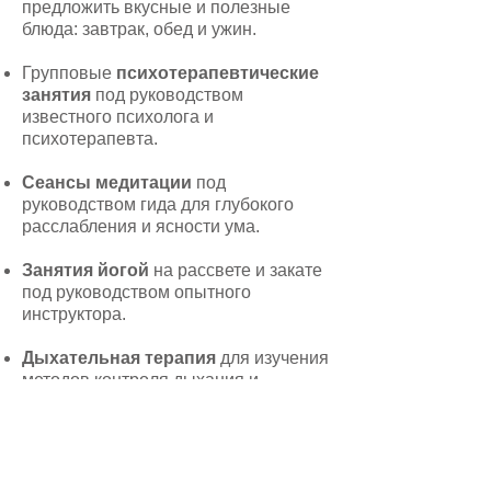
предложить вкусные и полезные
блюда: завтрак, обед и ужин.
Групповые
психотерапевтические
занятия
под руководством
известного психолога и
психотерапевта.
Сеансы медитации
под
руководством гида для глубокого
расслабления и ясности ума.
Занятия йогой
на рассвете и закате
под руководством опытного
инструктора.
Дыхательная терапия
для изучения
методов контроля дыхания и
релаксации.
Арт-терапия
— творческий и
выразительный способ исследовать
и понять внутренние эмоции.